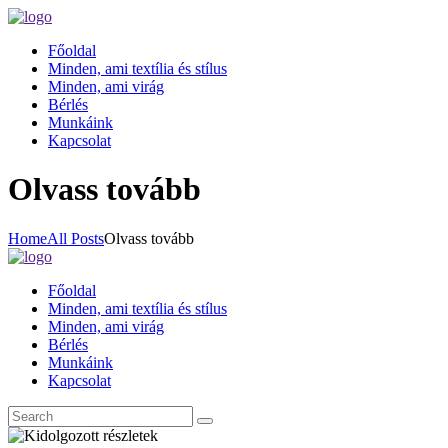
Főoldal
Minden, ami textília és stílus
Minden, ami virág
Bérlés
Munkáink
Kapcsolat
Olvass tovább
Home
All Posts
Olvass tovább
Főoldal
Minden, ami textília és stílus
Minden, ami virág
Bérlés
Munkáink
Kapcsolat