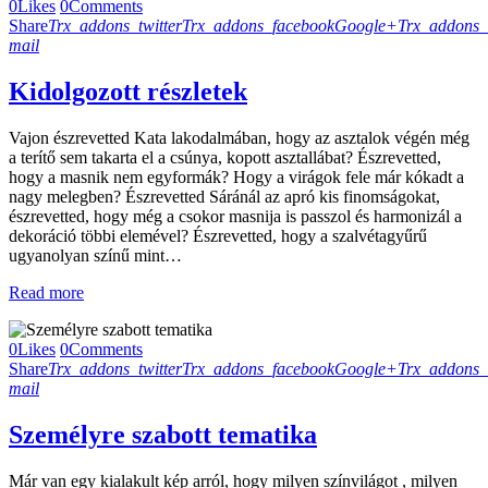
0
Likes
0
Comments
Share
Trx_addons_twitter
Trx_addons_facebook
Google+
Trx_addons_
mail
Kidolgozott részletek
Vajon észrevetted Kata lakodalmában, hogy az asztalok végén még
a terítő sem takarta el a csúnya, kopott asztallábat? Észrevetted,
hogy a masnik nem egyformák? Hogy a virágok fele már kókadt a
nagy melegben? Észrevetted Sáránál az apró kis finomságokat,
észrevetted, hogy még a csokor masnija is passzol és harmonizál a
dekoráció többi elemével? Észrevetted, hogy a szalvétagyűrű
ugyanolyan színű mint…
Read more
0
Likes
0
Comments
Share
Trx_addons_twitter
Trx_addons_facebook
Google+
Trx_addons_
mail
Személyre szabott tematika
Már van egy kialakult kép arról, hogy milyen színvilágot , milyen