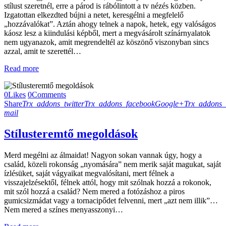
stílust szeretnél, erre a párod is rábólintott a tv nézés közben.
Izgatottan elkezdted bújni a netet, keresgélni a megfelelő
„hozzávalókat”. Aztán ahogy telnek a napok, hetek, egy valóságos
káosz lesz a kiindulási képből, mert a megvásárolt színárnyalatok
nem ugyanazok, amit megrendeltél az köszönő viszonyban sincs
azzal, amit te szerettél…
Read more
0
Likes
0
Comments
Share
Trx_addons_twitter
Trx_addons_facebook
Google+
Trx_addons_
mail
Stílusteremtő megoldások
Merd megélni az álmaidat! Nagyon sokan vannak úgy, hogy a
család, közeli rokonság „nyomására” nem merik saját magukat, saját
ízlésüket, saját vágyaikat megvalósítani, mert félnek a
visszajelzésektől, félnek attól, hogy mit szólnak hozzá a rokonok,
mit szól hozzá a család? Nem mered a fotózáshoz a piros
gumicsizmádat vagy a tornacipődet felvenni, mert „azt nem illik”…
Nem mered a színes menyasszonyi…